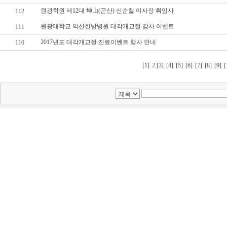
원광학원 제12대 坤山(곤산) 신순철 이사장 취임사
112
원광대학교 익산한방병원 대각개교절 감사 이벤트
111
2017년도 대각개교절 진료이벤트 행사 안내
110
[1]
2
[3]
[4]
[5]
[6]
[7]
[8]
[9]
[